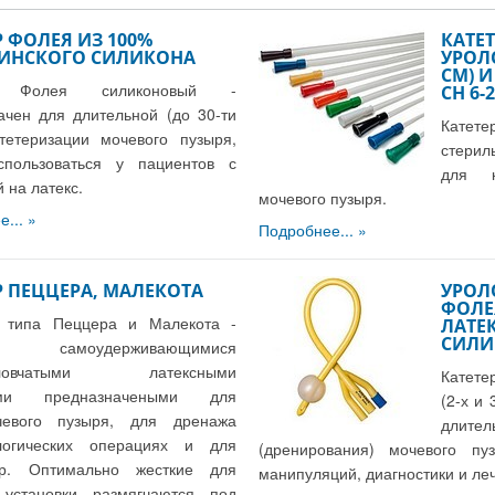
Р ФОЛЕЯ ИЗ 100%
КАТЕ
ИНСКОГО СИЛИКОНА
УРОЛ
СМ) И
р Фолея силиконовый -
СН 6-
ачен для длительной (до 30-ти
Катет
атетеризации мочевого пузыря,
стерил
спользоваться у пациентов с
для к
 на латекс.
мочевого пузыря.
...
Подробнее...
Р ПЕЦЦЕРА, МАЛЕКОТА
УРОЛ
ФОЛЕЯ
ы типа Пеццера и Малекота -
ЛАТЕ
СИЛИ
ся самоудерживающимися
головчатыми латексными
Катете
рами предназначеными для
(2-х и
чевого пузыря, для дренажа
длител
логических операциях и для
(дренирования) мочевого пу
ур. Оптимально жесткие для
манипуляций, диагностики и ле
 установки размягчаются под