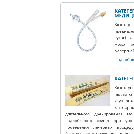
КАТЕТЕ
МЕДИЦ
Катете
предназн
суток) к
может и
аллергией
Подробнее
КАТЕТЕ
Катетер
являют
крупно
катете
длительного дренирования мо
надлобкового свища при уро
проведения лечебных процед
быстрой катетеризации, после