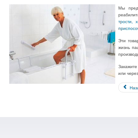
Мы пред
реабилит
трости, 
приспосо
Эти това
жизнь па
производ
Закажите
или чере
Наз